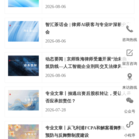
2026-08-06
智汇茶话会 | 律师AI获客与专业IP深耕分享
会
咨询热线
2026-08-06
动态要闻 | 京师珠海律师受邀开展“治未病・
留言咨询
筑防线—人工智能企业刑民交叉法律风险前
置防控”专题分享
2026-08-06
来访路线
专业文章丨抽逃出资后股权转让，受让人是
否应承担责任？
2026-07-28
公众号
专业文章丨从飞利浦FCPA和解案看舞弊犯罪
小程序
预防与反舞弊制度建设