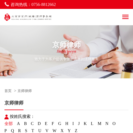
海商海事与物流法律事务
咨询热线：0756-8812662
一带一路及涉外法律事务
社区法律事务
环境与资源法律事务
立法服务法律事务
律师调解法律事务
京师律师
Jingsh lawyer
致力于为客户提供专业、高效的法律服务
>
首页
京师律师
京师律师
按姓氏搜索：
全部
A
B
C
D
E
F
G
H
I
J
K
L
M
N
O
P
Q
R
S
T
U
V
W
X
Y
Z