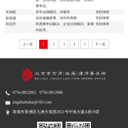
纷、合同纠纷、民间借贷纠纷、劳动人
事争议。
回到顶部
关智航
常年法律顾问、仲裁等
专职律师
耿超越
涉外婚姻家事、涉外民商事
专职律师
何启升
民商事争议解决、企业法律顾问、家事
专职律师
纠纷等。
上一页
1
2
3
4
5
下一页
0756-8812662 0756-8812686
jingshizhuhai@163.com
珠海市香洲区九洲大道西2021号中海大厦A座19层