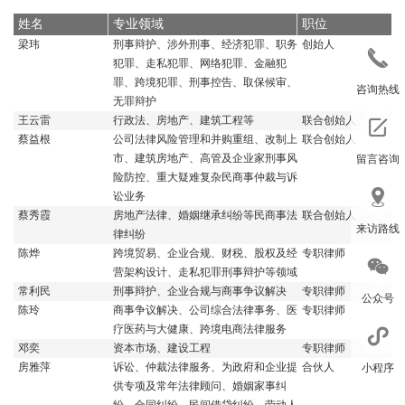
姓名
专业领域
职位
梁玮
刑事辩护、涉外刑事、经济犯罪、职务
创始人
犯罪、走私犯罪、网络犯罪、金融犯
罪、跨境犯罪、刑事控告、取保候审、
咨询热线
无罪辩护
王云雷
行政法、房地产、建筑工程等
联合创始人
蔡益根
公司法律风险管理和并购重组、改制上
联合创始人
市、建筑房地产、高管及企业家刑事风
留言咨询
险防控、重大疑难复杂民商事仲裁与诉
讼业务
蔡秀霞
房地产法律、婚姻继承纠纷等民商事法
联合创始人
来访路线
律纠纷
陈烨
跨境贸易、企业合规、财税、股权及经
专职律师
营架构设计、走私犯罪刑事辩护等领域
常利民
刑事辩护、企业合规与商事争议解决
专职律师
公众号
陈玲
商事争议解决、公司综合法律事务、医
专职律师
疗医药与大健康、跨境电商法律服务
邓奕
资本市场、建设工程
专职律师
房雅萍
诉讼、仲裁法律服务、为政府和企业提
合伙人
小程序
供专项及常年法律顾问、婚姻家事纠