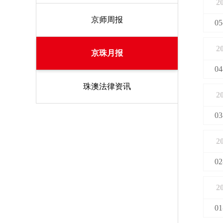
2
京师周报
05
2
京珠月报
04
珠澳法律资讯
2
03
2
02
2
01