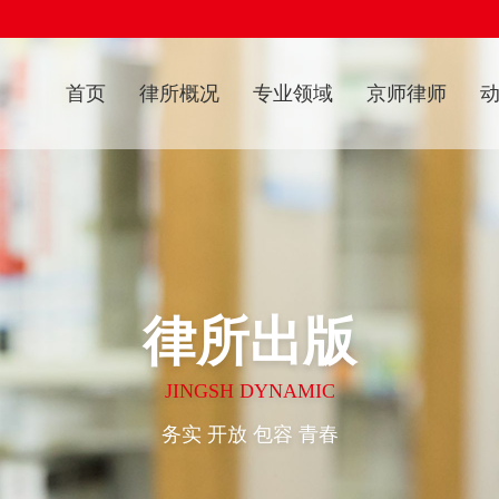
社区法律事务
环境与资源法律事务
首页
律所概况
专业领域
京师律师
立法服务法律事务
律师调解法律事务
律所出版
JINGSH DYNAMIC
务实 开放 包容 青春