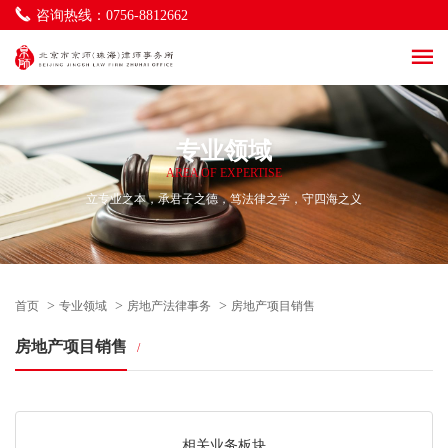
海商海事与物流法律事务
咨询热线：0756-8812662
一带一路及涉外法律事务
社区法律事务
环境与资源法律事务
立法服务法律事务
律师调解法律事务
专业领域
AREA OF EXPERTISE
立专业之本，承君子之德，笃法律之学，守四海之义
>
>
>
首页
专业领域
房地产法律事务
房地产项目销售
房地产项目销售
/
相关业务板块