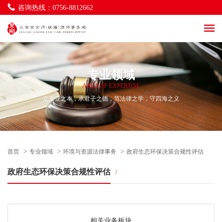
海商海事与物流法律事务
咨询热线：0756-8812662
一带一路及涉外法律事务
社区法律事务
环境与资源法律事务
立法服务法律事务
律师调解法律事务
专业领域
AREA OF EXPERTISE
立专业之本，承君子之德，笃法律之学，守四海之义
>
>
>
首页
专业领域
环境与资源法律事务
政府生态环保决策合规性评估
政府生态环保决策合规性评估
/
相关业务板块